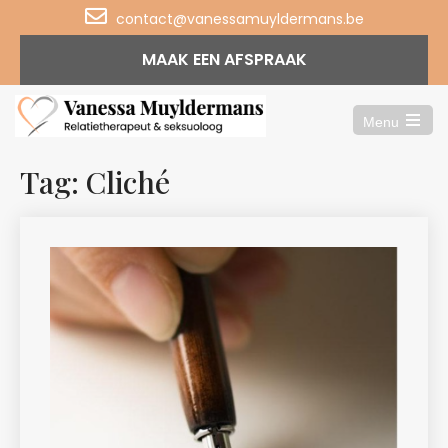
contact@vanessamuyldermans.be
MAAK EEN AFSPRAAK
Menu
Open
the
main
Tag: Cliché
menu