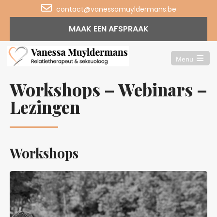
contact@vanessamuyldermans.be
MAAK EEN AFSPRAAK
Menu
Open
the
Workshops – Webinars –
main
menu
Lezingen
Workshops