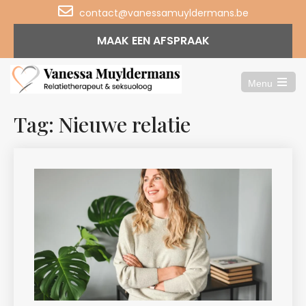
contact@vanessamuyldermans.be
MAAK EEN AFSPRAAK
Menu
Open
the
main
Tag: Nieuwe relatie
menu