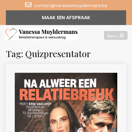
contact@vanessamuyldermans.be
MAAK EEN AFSPRAAK
Menu
Open
the
main
Tag: Quizpresentator
menu