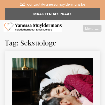
contact@vanessamuyldermans.be
MAAK EEN AFSPRAAK
Menu
Open
the
main
Tag: Seksuologe
menu