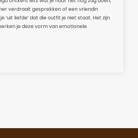
ega ontkent iets wat je haar net nog zag doen,
ner verdraait gesprekken of een vriendin
je ‘uit liefde’ dat die outfit je niet staat. Het zijn
 herken je deze vorm van emotionele