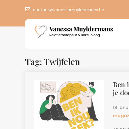
contact@vanessamuyldermans.be
Tag: Twijfelen
Ben 
je do
18 janu
magaz