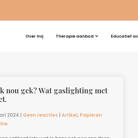
Over mij
Therapie aanbod
Educatief a
ik nou gek? Wat gaslighting met
et.
ari 2024
|
Geen reacties
|
Artikel
,
Papieren
ine