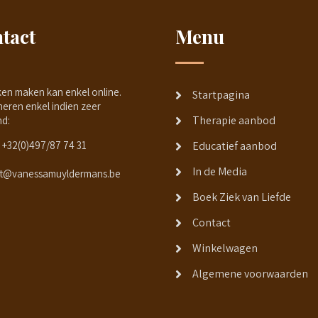
tact
Menu
ken maken kan enkel online.
Startpagina
neren enkel indien zeer
Therapie aanbod
nd:
+32(0)497/87 74 31
Educatief aanbod
In de Media
t@vanessamuyldermans.be
Boek Ziek van Liefde
Contact
Winkelwagen
Algemene voorwaarden