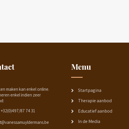
tact
Menu
ken maken kan enkel online.
Startpagina
neren enkel indien zeer
Therapie aanbod
nd:
+32(0)497/87 74 31
Educatief aanbod
In de Media
t@vanessamuyldermans.be