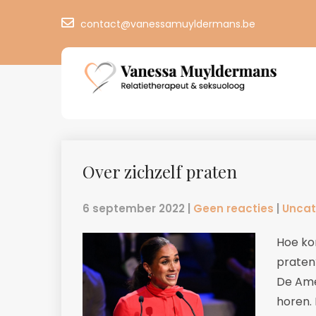
contact@vanessamuyldermans.be
Over zichzelf praten
6 september 2022
|
Geen reacties
|
Uncat
Hoe ko
praten
De Ame
horen. 