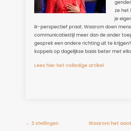
gender
ze het 
je eige
ik-perspectief praat. Waarom doen mens
communicatiestijl meer dan de ander toep
gesprek een andere richting uit te krijge
koppels op dagelijkse basis beter met elk
Lees hier het volledige artikel
Post
←
3 stellingen
Waarom het aanta
navigation