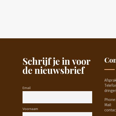
Schrijf je in voor
Con
de nieuwsbrief
Afspra
Telefo
Email
dringe
Phone:
Mail:
Voornaam
contac