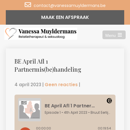
contact@vanessamuyldermans.be
MAAK EEN AFSPRAAK
Menu
Open
the
main
menu
BE April Afl 1
Partnermis(be)handeling
4 april 2023
|
Geen reacties
|