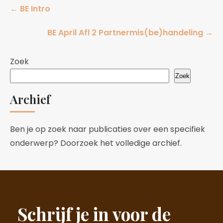
Post
←
BE Intro
navigation
BE April Afl 2 Partnermis(be)handeling
→
Zoek
Zoek
Archief
Ben je op zoek naar publicaties over een specifiek
onderwerp? Doorzoek het volledige archief.
Schrijf je in voor de