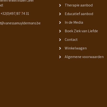
neren enkel indien zeer
Therapie aanbod
nd:
+32(0)497/87 74 31
Educatief aanbod
In de Media
t@vanessamuyldermans.be
Boek Ziek van Liefde
Contact
Winkelwagen
Algemene voorwaarden