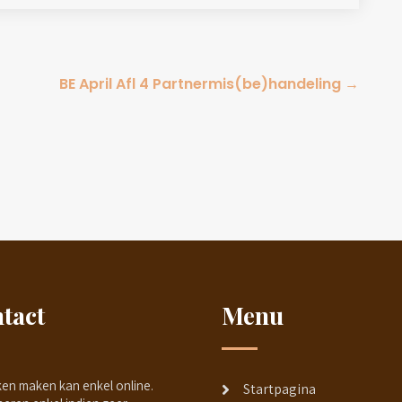
BE April Afl 4 Partnermis(be)handeling
→
tact
Menu
ken maken kan enkel online.
Startpagina