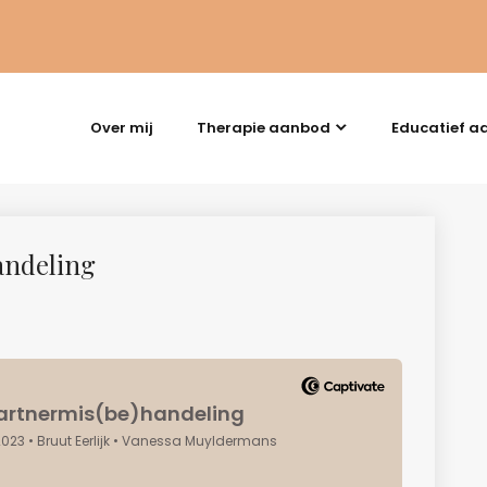
Over mij
Therapie aanbod
Educatief a
andeling