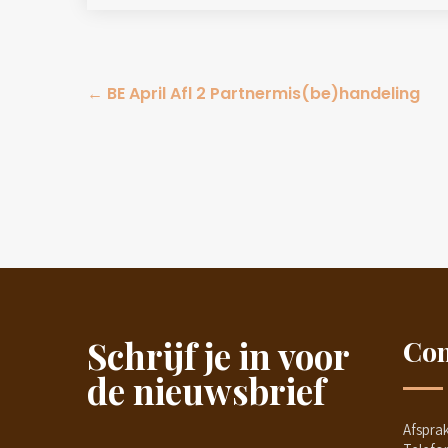
Post
←
BE April Afl 2 Partnermis(be)handeling
navigation
Schrijf je in voor
Con
de nieuwsbrief
Afspra