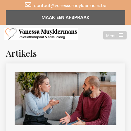
contact@vanessamuyldermans.be
MAAK EEN AFSPRAAK
Menu
Open
the
main
Artikels
menu