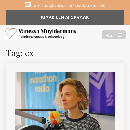
contact@vanessamuyldermans.be
MAAK EEN AFSPRAAK
Menu
Open
the
main
Tag: ex
menu