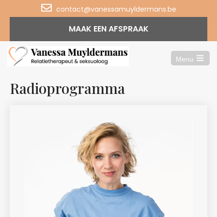
contact@vanessamuyldermans.be
MAAK EEN AFSPRAAK
Menu
Open
the
main
Radioprogramma
menu