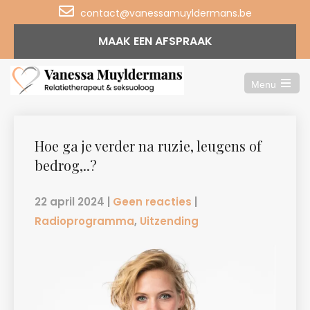
contact@vanessamuyldermans.be
MAAK EEN AFSPRAAK
Menu
Open
the
main
menu
Hoe ga je verder na ruzie, leugens of
bedrog,..?
22 april 2024
|
Geen reacties
|
Radioprogramma
,
Uitzending