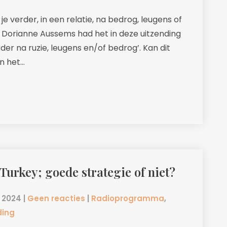
je verder, in een relatie, na bedrog, leugens of
.? Dorianne Aussems had het in deze uitzending
r na ruzie, leugens en/of bedrog’. Kan dit
an het…
Turkey; goede strategie of niet?
l 2024
|
Geen reacties
|
Radioprogramma
,
ding