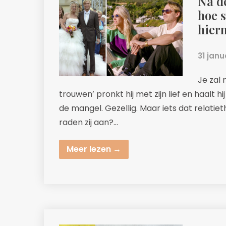
Na de
hoe s
hier
31 janu
Je zal 
trouwen’ pronkt hij met zijn lief en haalt hi
de mangel. Gezellig. Maar iets dat relati
raden zij aan?…
Meer lezen →