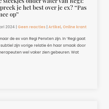
 steekjes onder water van Regi:
preek je het best over je ex? “Pas
mee op”
ari 2024
|
Geen reacties
|
Artikel
,
Online krant
maar de ex van Regi Penxten zijn. In ‘Regi gaat
j subtiel zijn vorige relatie én haar smaak door
etherapeuten wel vaker zien gebeuren. Wat