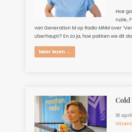
Hoe ga 
ruzie,.
van Generation M op Radio MNM over ‘Verde
überhaupt? En zo ja, hoe pakken we dit d
Meer lezen →
Cold 
18 apri
Uitzen