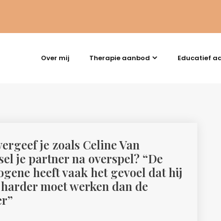
Over mij
Therapie aanbod
Educatief a
ergeef je zoals Celine Van
el je partner na overspel? “De
gene heeft vaak het gevoel dat hij
j harder moet werken dan de
er”