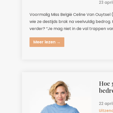
23 apri
Voormalig Miss België Celine Van Ouytsel
wie ze destijds brak na veelvuldig bedrog.
verder? “Je mag niet in de val trappen van
Meer lezen →
Hoe g
bedro
22 apri
Uitzen