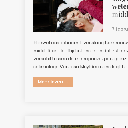
wete
midde
7 febr
Hoewel ons lichaam levenslang hormoonwis
middelbare leeftijd intenser en dat zulle
verschil tussen de menopauze, penopauz
seksuologe Vanessa Muyldermans legt het ui
Meer lezen →