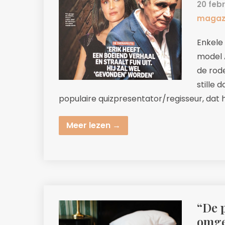
20 feb
magaz
Enkele
model 
de rode
stille 
populaire quizpresentator/regisseur, dat
Meer lezen →
“De 
omgek