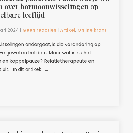
n over hormoonwisselingen op
lbare leeftijd
uari 2024
|
Geen reacties
|
Artikel
,
Online krant
selingen ondergaat, is die verandering op
n we geweten hebben. Maar wat is nu het
e en koppelpauze? Relatietherapeute en
t. In dit artikel: –…