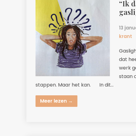
“Ik d
gasli
13 janu
krant
Gaslig
dat he
werk ge
staan 
stappen. Maar het kan. In dit…
Meer lezen →