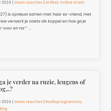
l 2024
|
Geen reacties
|
Artikel
,
Online krant
 (27) is opnieuw samen met haar ex-vriend, met
 Hoe verwerk je zoiets als koppel en hoe ga je
 ‘voor en na’.” …
a je verder na ruzie, leugens of
g,..?
l 2024
|
Geen reacties
|
Radioprogramma
,
ding