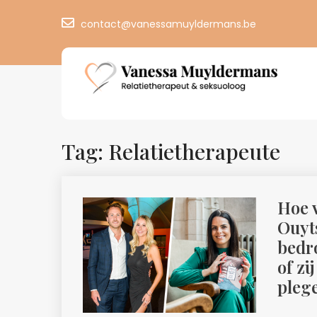
contact@vanessamuyldermans.be
Tag: Relatietherapeute
Hoe v
Ouyts
bedro
of zi
pleg