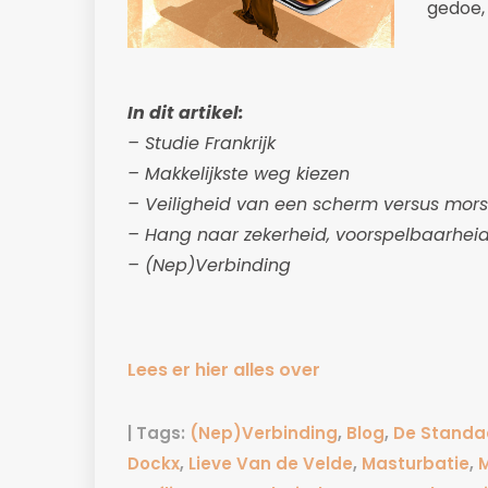
gedoe,
In dit artikel:
– Studie Frankrijk
– Makkelijkste weg kiezen
– Veiligheid van een scherm versus mors
– Hang naar zekerheid, voorspelbaarhei
– (Nep)Verbinding
Lees er hier alles over
| Tags:
(Nep)Verbinding
,
Blog
,
De Standa
Dockx
,
Lieve Van de Velde
,
Masturbatie
,
M