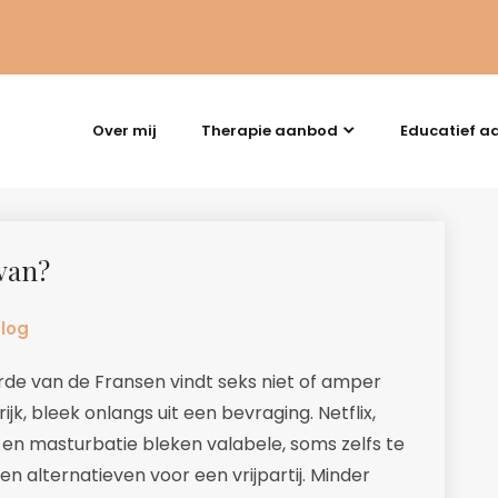
Over mij
Therapie aanbod
Educatief a
 van?
log
rde van de Fransen vindt seks niet of amper
ijk, bleek onlangs uit een bevraging. Netflix,
en masturbatie bleken valabele, soms zelfs te
en alternatieven voor een vrijpartij. Minder