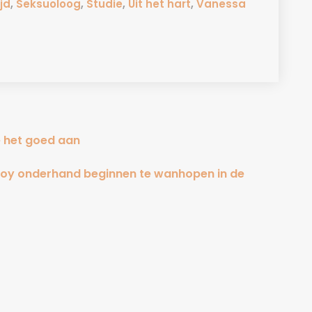
jd
,
Seksuoloog
,
Studie
,
Uit het hart
,
Vanessa
je het goed aan
Looy onderhand beginnen te wanhopen in de