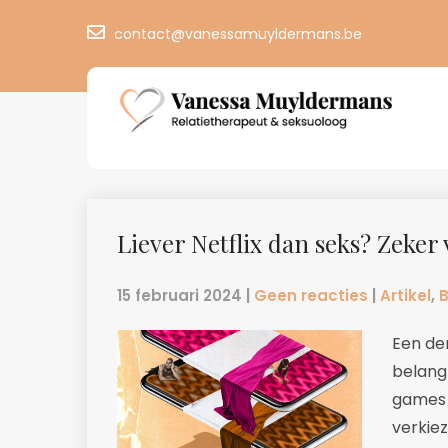
contact@vanessamuyldermans.be
Liever Netflix dan seks? Zeker
15 februari 2024
|
Geen reacties
|
Artikel
,
B
Een de
belangr
games 
verkiez