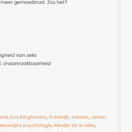
 meer gemoedsrust. Zou het?
igheid van seks
d, onaanraakbaarheid
ard
,
Eva Berghmans
,
Frankrijk
,
Games
,
Johan
enselijke psychologie
,
Minder zin in seks
,