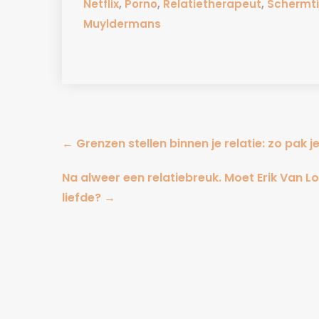
Netflix
,
Porno
,
Relatietherapeut
,
Schermti
Muyldermans
Post
←
Grenzen stellen binnen je relatie: zo pak 
navigation
Na alweer een relatiebreuk. Moet Erik Van 
liefde?
→