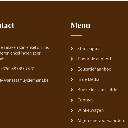
tact
Menu
ken maken kan enkel online.
Startpagina
neren enkel indien zeer
Therapie aanbod
nd:
+32(0)497/87 74 31
Educatief aanbod
In de Media
t@vanessamuyldermans.be
Boek Ziek van Liefde
Contact
Winkelwagen
Algemene voorwaarden