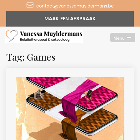
contact@vanessamuyldermans.be
MAAK EEN AFSPRAAK
Menu
Open
the
main
Tag: Games
menu